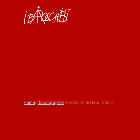
Concerts
Archives
Discogra
Home
>
Discographie
>
Passione di Gesù Cristo