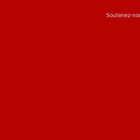
phie
Qui sommes-nous
Contacts
|
Fr
Soutenez-no