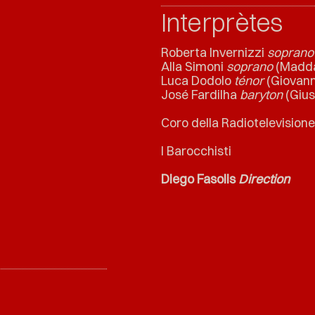
Interprètes
Roberta Invernizzi
soprano
Alla Simoni
soprano
(Madda
Luca Dodolo
ténor
(Giovann
José Fardilha
baryton
(Gius
Coro della Radiotelevisione
I Barocchisti
Diego Fasolis
Direction