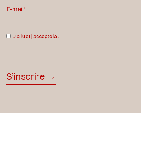
E-mail*
J’ai lu et j’accepte la
.