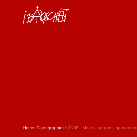
Concerts
Archives
Discogra
Home
>
Discographie
>
HÄNDEL: Mezzo-soprano, opera aria