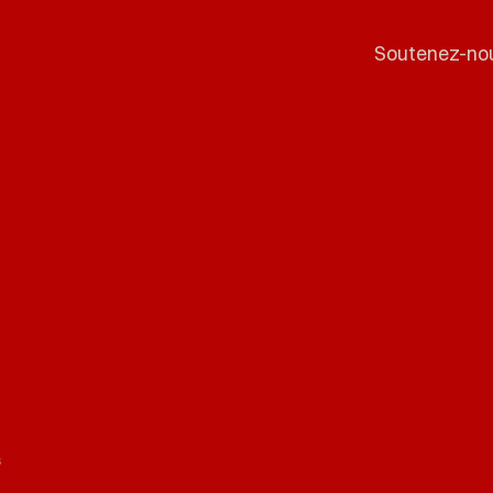
phie
Qui sommes-nous
Contacts
|
Fr
Soutenez-no
s