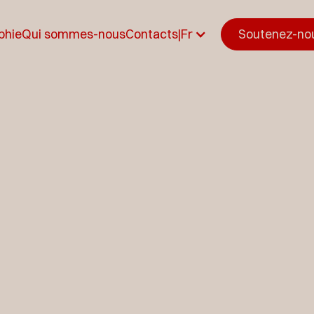
phie
Qui sommes-nous
Contacts
|
Fr
Soutenez-no