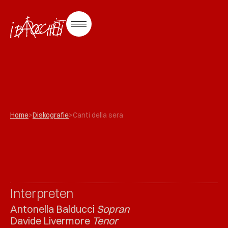
Home
>
Diskografie
>
Canti della sera
Interpreten
Antonella Balducci
Sopran
Davide Livermore
Tenor