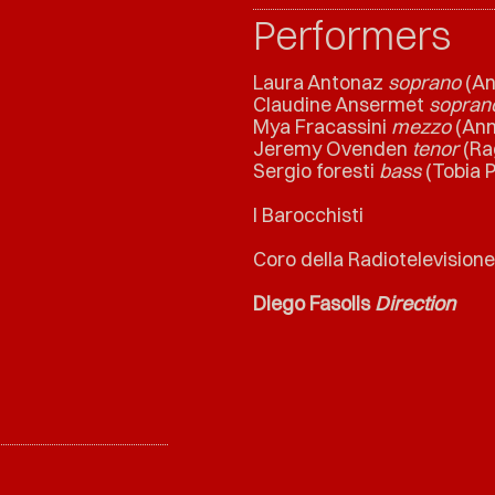
Performers
Laura Antonaz
soprano
(An
Claudine Ansermet
sopran
Mya Fracassini
mezzo
(Ann
Jeremy Ovenden
tenor
(Ra
Sergio foresti
bass
(Tobia 
I Barocchisti
Coro della Radiotelevisione
Diego Fasolis
Direction