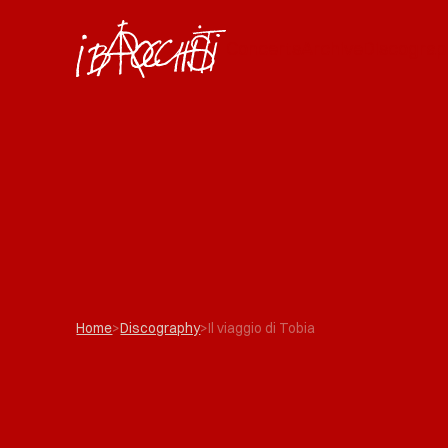
Concerts
Archive
Discograp
Home
>
Discography
>
Il viaggio di Tobia