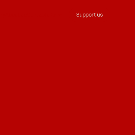
hy
About us
Contacts
|
En
Support us