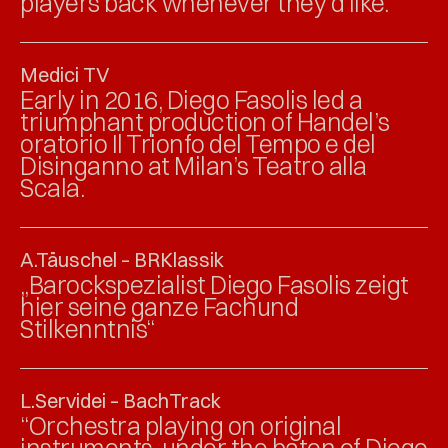
players back whenever they’d like.”
Medici TV
Early in 2016, Diego Fasolis led a
triumphant production of Handel’s
oratorio Il Trionfo del Tempo e del
Disinganno at Milan’s Teatro alla
Scala.
A.Täuschel – BRKlassik
„Barockspezialist Diego Fasolis zeigt
hier seine ganze Fachund
Stilkenntnis“
L.Servidei – BachTrack
“Orchestra playing on original