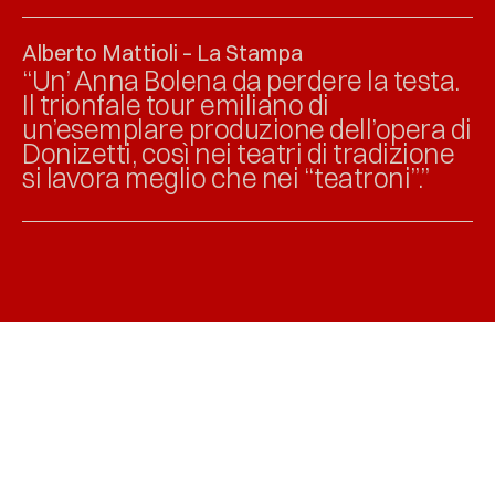
Alberto Mattioli – La Stampa
“Un’ Anna Bolena da perdere la testa.
Il trionfale tour emiliano di
un’esemplare produzione dell’opera di
Donizetti, così nei teatri di tradizione
si lavora meglio che nei “teatroni”.”