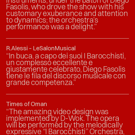
instruments, under the baton of Diego
Fasolis, who drove the show with his
customary exuberance and attention
to dynamics; the orchestra’s
performance was a delight.”
R.Alessi – LeSalonMusical
“In buca, a capo dei suoi I Barocchisti,
un complesso eccellente e
giustamente celebrato, Diego Fasolis
tiene le fila del discorso musicale con
grande competenza.”
Times of Oman
“The amazing video design was
implemented by D-Wok. The opera
will be performed by the melodically
expressive “I Barocchisti” Orchestra,