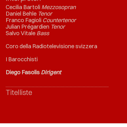
Cecilia Bartoli
Mezzosopran
Daniel Behle
Tenor
Franco Fagioli
Countertenor
Julian Prégardien
T
enor
Salvo Vitale
B
ass
Coro della Radiotelevisione svizzera
I Barocchisti
Diego Fasolis
Dirigent
Titelliste