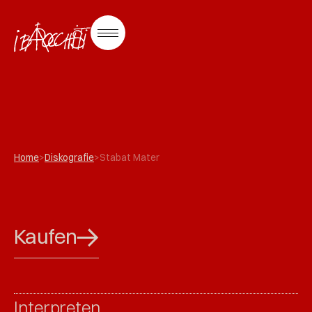
Home
>
Diskografie
>
Stabat Mater
Kaufen
Interpreten