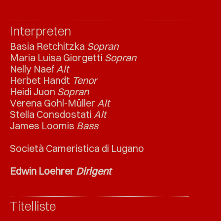
Interpreten
Basia Retchitzka
Sopran
Maria Luisa Giorgetti
Sopran
Nelly Naef
Alt
Herbet Handt
Tenor
Heidi Juon
Sopran
Verena Gohl-Müller
Alt
Stella Consdostati
Alt
James Loomis
Bass
Società Cameristica di Lugano
Edwin Loehrer
Dirigent
Titelliste