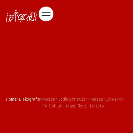
Home
>
Diskografie
>
Messa "Hodie Christus" - Messa "Ut-Re-Mi-
Fa-Sol-La" - Magnificat - Motets