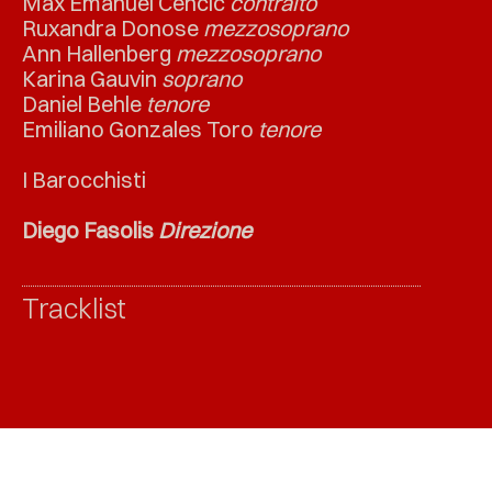
Max Emanuel Cencic
contralto
Ruxandra Donose
mezzosoprano
Ann Hallenberg
mezzosoprano
Karina Gauvin
soprano
Daniel Behle
tenore
Emiliano Gonzales Toro
tenore
I Barocchisti
Diego Fasolis
Direzione
Tracklist