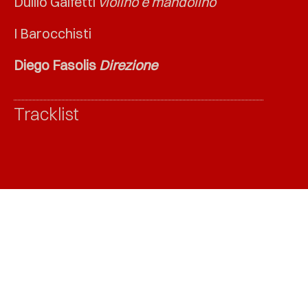
Duilio Galfetti
violino e mandolino
I Barocchisti
Diego Fasolis
Direzione
Tracklist