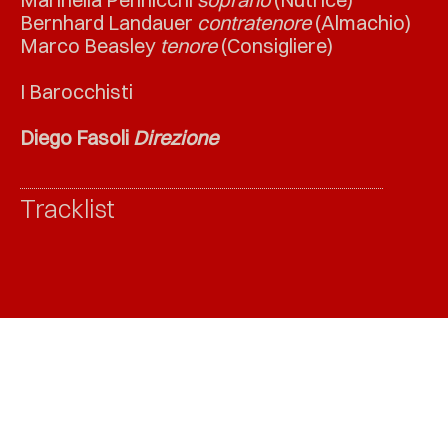
Bernhard Landauer
contratenore
(Almachio)
Marco Beasley
tenore
(Consigliere)
I Barocchisti
Diego Fasoli
Direzione
Tracklist