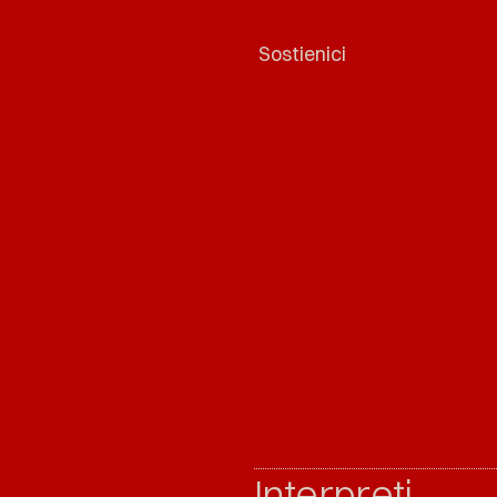
a
Chi siamo
Contatti
|
It
Sostienici
Interpreti