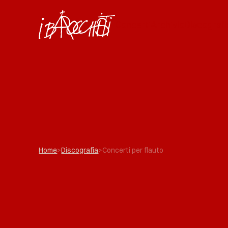
Concerti
Archivio
Discografi
Home
>
Discografia
>
Concerti per flauto