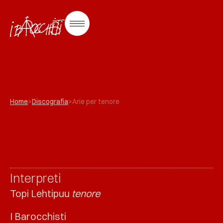
Home
>
Discografia
>
Arie per tenore
Interpreti
Topi Lehtipuu
tenore
I Barocchisti