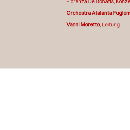
Fiorenza De Donatis, Konze
Orchestra Atalanta Fugien
Vanni Moretto
, Leitung